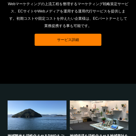
Webマーケティングの上流工程を整理するマーケティング戦略策定サービ
ス、ECサイトやWebメディアを運用する運用代行サービスを提供しま
す。初期コストや固定コストを抑えたい企業様は、ECパートナーとして
業務提携する事も可能です。
サービス詳細
社を
地域課題をビジネスで解決するマッ
Webマーケティンングを用い、地
地