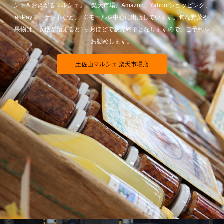
シェ＆おきがるマルシェ』。楽天市場、Amazon、Yahoo!ショッピング、
auPayマーケットなど、ECモールを中心に出店しています。旬な野菜や
果物は、収穫が始まると1ヶ月ほどで販売終了となりますので、ご予約を
お勧めします。
土佐山マルシェ 楽天市場店