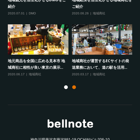
チングイベント『地域課題をビ...
域おこし協力隊の採用に成功し...
紹
2021.05.07
DMO
,
ECサイト
,
イベント
2020.08.07
DMO
,
ノウハウ
20
発
ECサイトを初めて運営する時に必
地域商社がECサイト制作の前に知
地
要な指数（KPI・KGI）と...
っておくべき４つの心構え
域
2020.07.06
ECサイト
,
ノウハウ
2020.07.03
ECサイト
,
ノウハウ
20
神奈川県藤沢市藤沢991-19 OCHIAIビル206-10