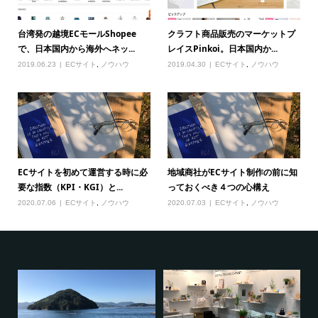
台湾発の越境ECモールShopee
クラフト商品販売のマーケットプ
で、日本国内から海外へネッ...
レイスPinkoi。日本国内か...
2019.06.23
ECサイト
,
ノウハウ
2019.04.30
ECサイト
,
ノウハウ
ECサイトを初めて運営する時に必
地域商社がECサイト制作の前に知
要な指数（KPI・KGI）と...
っておくべき４つの心構え
2020.07.06
ECサイト
,
ノウハウ
2020.07.03
ECサイト
,
ノウハウ