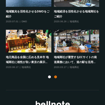
地
地域観光を活性化させるDMOをご
地域経済を活性化させる地域商社を
地
紹介
ご紹介
チ
2020.07.01
DMO
2020.06.26
地域商社
20
知
地元商品を全国に広める見本市 地
地域商社が運営するECサイトの発
E
域商社に相性が良い東京の展示...
送業務において、道の駅を活用...
要
2020.06.17
地域商社
2020.03.17
地域商社
20